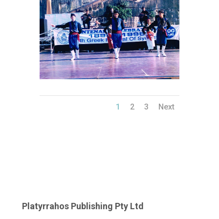
1
2
3
Next
Platyrrahos Publishing Pty Ltd